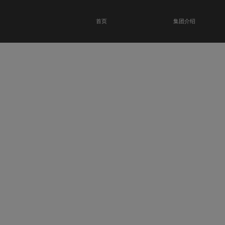
首页
集团介绍
恭贺瑞金科技馆
开业大吉