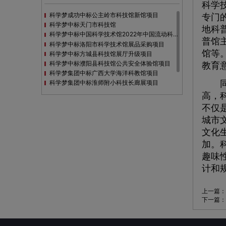
科学
科学梦成功中标公主岭市科技馆新馆项目
专门
科学梦中标天门市科技馆
地科
科学梦中标中国科学技术馆2022年中国流动科技馆展览采购
普馆
科学梦中标洛阳市科学技术馆展品采购项目
馆等
科学梦中标方城县科技馆展厅升级项目
科学梦中标濮阳县科技馆公共安全体验馆项目
教育
科学梦集团中标广西大学海洋科教馆项目
科学梦集团中标淮师附小科技长廊展项目
同时
科学梦集团中标洪泽湖治理保护展示馆项目
高，
科学梦集团中标淮安市民防馆展区升级改造项目
不仅
城市
文化
加。
趣味
计和
上一篇：
下一篇：