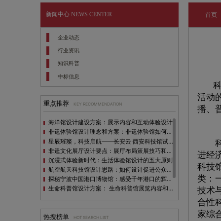
新闻中心
NEWS CENTER
首页
企业动态
行业资讯
知识科普
中标信息
活动
重点推荐
KEY RECOMMENDATION
播、
海洋馆设计建设方案：展示内容和互动体验设计
非遗体验馆设计理念和方案：非遗体验馆如何本土化设计？
星辰璀璨，科技启航——长安云·西安科技馆试营业，邀您共赴未来之旅！
科技
非遗文化展厅设计要点：展厅布局策展技巧和创新元素
进经
沉浸式体验新时代：生活体验馆设计的五大原则
科技
航空航天科技馆设计思路：如何设计促进公众的兴趣
类：
探秘宁波中国港口博物馆：感受千年港口的辉煌与变迁
生命科普馆设计方案： ​生命科普馆展览内容和互动方式
技术
目前科技馆的展示内容主要包含哪些几个方面？
合性
全息体验馆设计：打造身临其境的奇妙世界
家综
热搜榜单
HOT SEARCH LIST