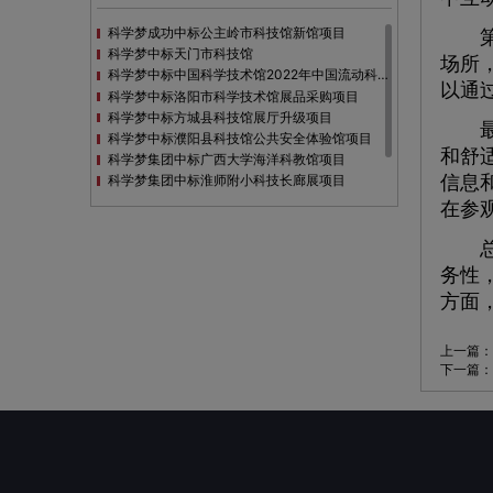
科学梦成功中标公主岭市科技馆新馆项目
第三
科学梦中标天门市科技馆
场所
科学梦中标中国科学技术馆2022年中国流动科技馆展览采购
以通
科学梦中标洛阳市科学技术馆展品采购项目
科学梦中标方城县科技馆展厅升级项目
最后
科学梦中标濮阳县科技馆公共安全体验馆项目
和舒
科学梦集团中标广西大学海洋科教馆项目
科学梦集团中标淮师附小科技长廊展项目
信息
科学梦集团中标洪泽湖治理保护展示馆项目
在参
科学梦集团中标淮安市民防馆展区升级改造项目
总之
务性
方面
上一篇：
下一篇：