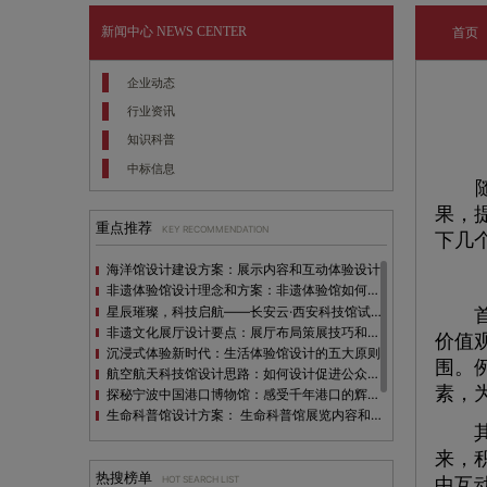
新闻中心
NEWS CENTER
首页
企业动态
行业资讯
知识科普
中标信息
果，
重点推荐
KEY RECOMMENDATION
下几
海洋馆设计建设方案：展示内容和互动体验设计
非遗体验馆设计理念和方案：非遗体验馆如何本土化设计？
星辰璀璨，科技启航——长安云·西安科技馆试营业，邀您共赴未来之旅！
首先
非遗文化展厅设计要点：展厅布局策展技巧和创新元素
价值
沉浸式体验新时代：生活体验馆设计的五大原则
围。
航空航天科技馆设计思路：如何设计促进公众的兴趣
素，
探秘宁波中国港口博物馆：感受千年港口的辉煌与变迁
生命科普馆设计方案： ​生命科普馆展览内容和互动方式
其次
目前科技馆的展示内容主要包含哪些几个方面？
来，
全息体验馆设计：打造身临其境的奇妙世界
热搜榜单
HOT SEARCH LIST
中互