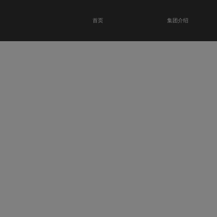
首页
集团介绍
恭贺瑞金科技馆
开业大吉