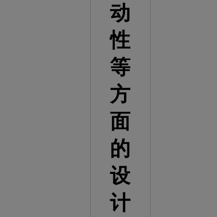
动
性
等
方
面
的
设
计