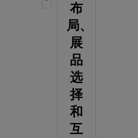
布
局、
展
品
选
择
和
互