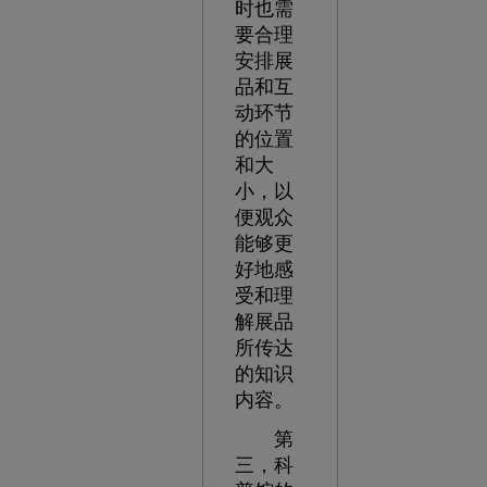
时也需
要合理
安排展
品和互
动环节
的位置
和大
小，以
便观众
能够更
好地感
受和理
解展品
所传达
的知识
内容。
第
三，科