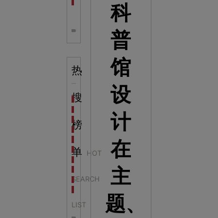
全息体验馆设计：打造身临其境的奇妙世界
科
普
馆
热
设
搜
科学梦成功中标公主岭市科技馆新馆项目
科学梦中标天门市科技馆
计
科学梦中标中国科学技术馆2022年中国流动科技馆展
榜
科学梦中标洛阳市科学技术馆展品采购项目
科学梦中标方城县科技馆展厅升级项目
在
科学梦中标濮阳县科技馆公共安全体验馆项目
单
HOT
科学梦集团中标广西大学海洋科教馆项目
主
科学梦集团中标淮师附小科技长廊展项目
SEARCH
科学梦集团中标洪泽湖治理保护展示馆项目
科学梦集团中标淮安市民防馆展区升级改造项目
题、
LIST