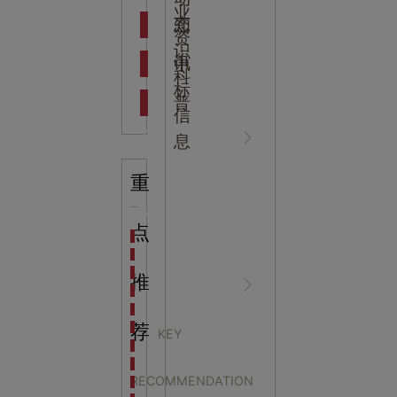
吉
业
态
知
资
识
新闻资
中
讯
中
科
标
普
信
讯
心
息
重
知识科
NEWS
点
海洋馆设计建设方案：展示内容和互动体验设计
非遗体验馆设计理念和方案：非遗体验馆如何本土化
星辰璀璨，科技启航——长安云·西安科技馆试营业，
推
普
CENTER
非遗文化展厅设计要点：展厅布局策展技巧和创新元
沉浸式体验新时代：生活体验馆设计的五大原则
航空航天科技馆设计思路：如何设计促进公众的兴趣
荐
KEY
探秘宁波中国港口博物馆：感受千年港口的辉煌与变
科普馆设计在主题、布
生命科普馆设计方案： ​生命科普馆展览内容和互动方
RECOMMENDATION
目前科技馆的展示内容主要包含哪些几个方面？