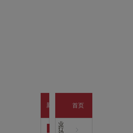
金科技
馆
开业大
首页
新
企
业
行
闻
动