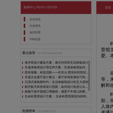
新闻中心
NEWS CENTER
首页
企业动态
行业资讯
知识科普
中标信息
科普
普馆
重点推荐
KEY RECOMMENDATION
爱。
海洋馆设计建设方案：展示内容和互动体验设计
非遗体验馆设计理念和方案：非遗体验馆如何本土化设计？
星辰璀璨，科技启航——长安云·西安科技馆试营业，邀您共赴未来之旅！
在科
非遗文化展厅设计要点：展厅布局策展技巧和创新元素
等，
沉浸式体验新时代：生活体验馆设计的五大原则
解和
航空航天科技馆设计思路：如何设计促进公众的兴趣
探秘宁波中国港口博物馆：感受千年港口的辉煌与变迁
科普
生命科普馆设计方案： ​生命科普馆展览内容和互动方式
如，
目前科技馆的展示内容主要包含哪些几个方面？
人体
全息体验馆设计：打造身临其境的奇妙世界
热搜榜单
者通
HOT SEARCH LIST