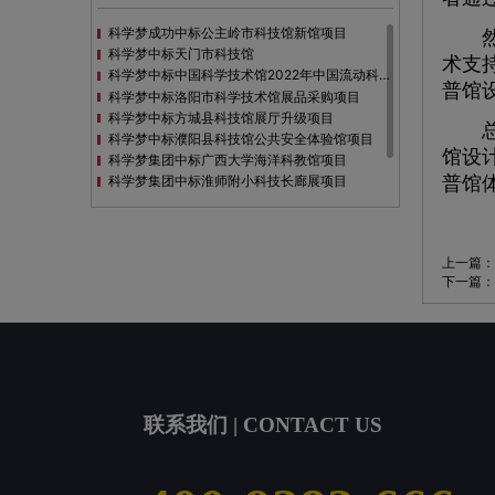
科学梦成功中标公主岭市科技馆新馆项目
然而
科学梦中标天门市科技馆
术支
科学梦中标中国科学技术馆2022年中国流动科技馆展览采购
普馆
科学梦中标洛阳市科学技术馆展品采购项目
科学梦中标方城县科技馆展厅升级项目
总之
科学梦中标濮阳县科技馆公共安全体验馆项目
馆设
科学梦集团中标广西大学海洋科教馆项目
普馆
科学梦集团中标淮师附小科技长廊展项目
科学梦集团中标洪泽湖治理保护展示馆项目
科学梦集团中标淮安市民防馆展区升级改造项目
上一篇：
下一篇：
联系我们 | CONTACT US