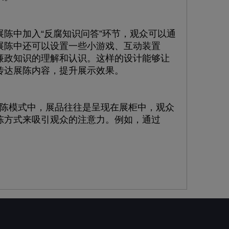
中加入“反腐知识问答”环节，观众可以通
展陈中还可以设置一些小游戏、互动装置
廉政知识的理解和认识。这样的设计能够让
传达展陈内容，提升展示效果。
陈模式中，展品往往是呈现在展柜中，观众
陈方式来吸引观众的注意力。例如，通过