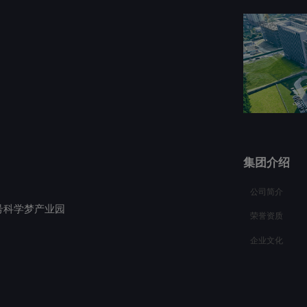
集团介绍
公司简介
号科学梦产业园
荣誉资质
企业文化