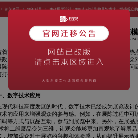
新闻资讯
知识科普
廉政展厅设计：如何打破传统的展陈模式，增强观众
廉政展厅设计：如何打破传统的展陈
阅读次数：1040
时间：2023-04-24 0
社会的不断发展，廉政教育也逐渐成为社会关注的热点
廉政展厅。然而，传统的展陈模式已经无法满足现代观众
展陈模式，增强观众的参与感成为了设计师面临的重要问
何打破传统的展陈模式，增强观众的参与感。
数字技术应用
代科技高度发展的时代，数字技术已经成为展览设计的
技术的应用来增强观众的参与感。例如，在展陈过程中可
扫码等方式与展品互动，参与到展览中来。另外，在展品
技术将二维展品变为三维，让观众能够更加直观地了解展
来，增加观众对于展览的兴趣和体验感，从而提升展示效