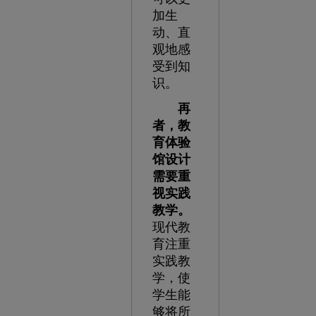
加生
动、直
观地感
受到知
识。
再
者，教
育体验
馆设计
需要重
视实践
教学。
现代教
育注重
实践教
学，使
学生能
够将所