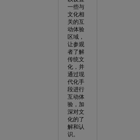
一些与
文化相
关的互
动体验
区域，
让参观
者了解
传统文
化，并
通过现
代化手
段进行
互动体
验，加
深对文
化的了
解和认
识。