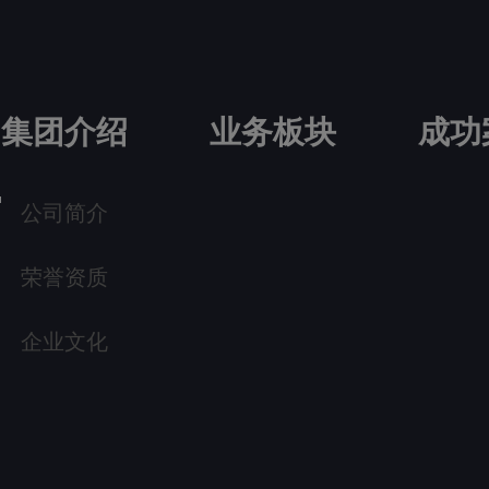
集团介绍
业务板块
成功
公司简介
荣誉资质
企业文化