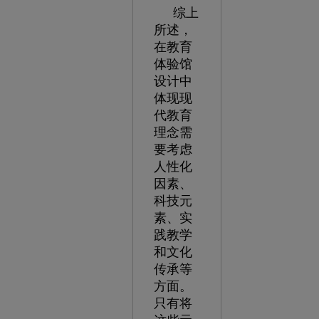
综上
所述，
在教育
体验馆
设计中
体现现
代教育
理念需
要考虑
人性化
因素、
科技元
素、实
践教学
和文化
传承等
方面。
只有将