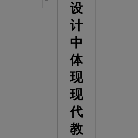
设
计
中
体
现
现
代
教