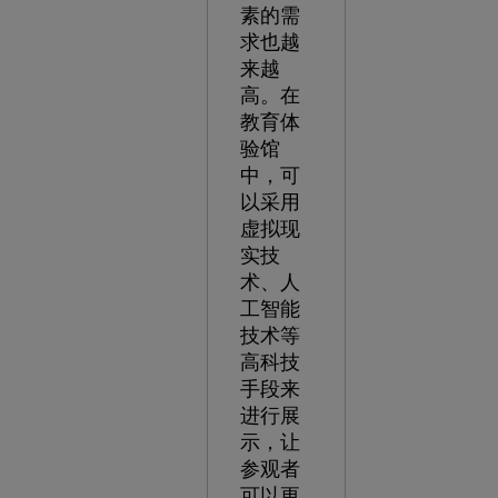
素的需
求也越
来越
高。在
教育体
验馆
中，可
以采用
虚拟现
实技
术、人
工智能
技术等
高科技
手段来
进行展
示，让
参观者
可以更