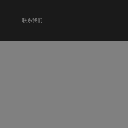
联系我们
恭贺瑞