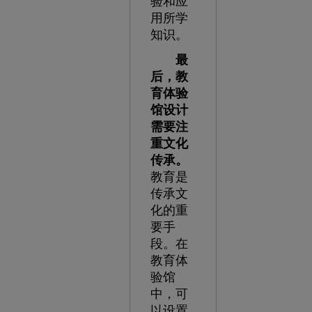
验和应
用所学
知识。
最
后，教
育体验
馆设计
需要注
重文化
传承。
教育是
传承文
化的重
要手
段。在
教育体
验馆
中，可
以设置