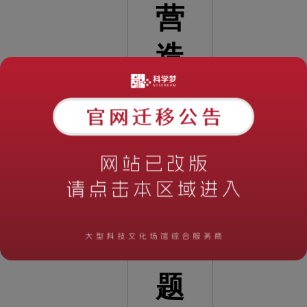
营
造
沉
浸
式
的
主
题