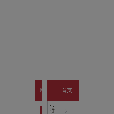
金科技
馆
开业大
首页
新
企
业
行
闻
动