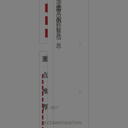
吉
业
态
知
资
识
新闻资
中
讯
中
科
标
普
信
讯
心
息
重
知识科
NEWS
点
海洋馆设计建设方案：展示内容和互动体验设计
非遗体验馆设计理念和方案：非遗体验馆如何本土化
星辰璀璨，科技启航——长安云·西安科技馆试营业，
推
普
CENTER
非遗文化展厅设计要点：展厅布局策展技巧和创新元
沉浸式体验新时代：生活体验馆设计的五大原则
航空航天科技馆设计思路：如何设计促进公众的兴趣
荐
KEY
探秘宁波中国港口博物馆：感受千年港口的辉煌与变
主题馆设计中的空间划
生命科普馆设计方案： ​生命科普馆展览内容和互动方
RECOMMENDATION
目前科技馆的展示内容主要包含哪些几个方面？