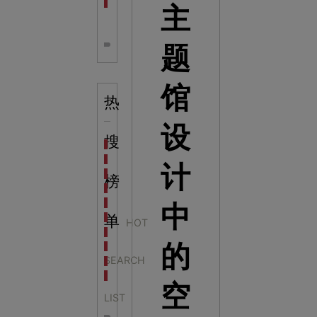
全息体验馆设计：打造身临其境的奇妙世界
主
题
馆
热
设
搜
科学梦成功中标公主岭市科技馆新馆项目
科学梦中标天门市科技馆
计
科学梦中标中国科学技术馆2022年中国流动科技馆展
榜
科学梦中标洛阳市科学技术馆展品采购项目
科学梦中标方城县科技馆展厅升级项目
中
科学梦中标濮阳县科技馆公共安全体验馆项目
单
HOT
科学梦集团中标广西大学海洋科教馆项目
的
科学梦集团中标淮师附小科技长廊展项目
SEARCH
科学梦集团中标洪泽湖治理保护展示馆项目
科学梦集团中标淮安市民防馆展区升级改造项目
空
LIST