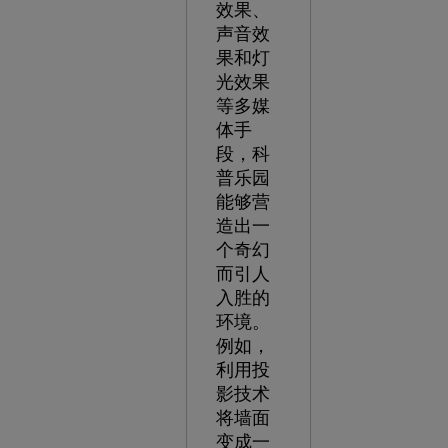
效果、
声音效
果和灯
光效果
等多媒
体手
段，科
普乐园
能够营
造出一
个奇幻
而引人
入胜的
环境。
例如，
利用投
影技术
将墙面
变成一