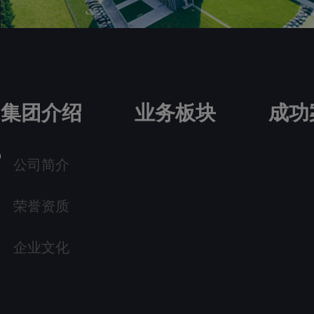
集团介绍
业务板块
成功
公司简介
荣誉资质
企业文化