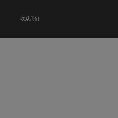
联系我们
恭贺瑞