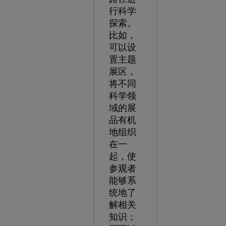
行科学
探索。
比如，
可以设
置主题
展区，
将不同
科学领
域的展
品有机
地组织
在一
起，使
参观者
能够系
统地了
解相关
知识；