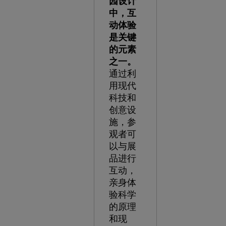
园设计
中，互
动体验
是关键
的元素
之一。
通过利
用现代
科技和
创意设
施，参
观者可
以与展
品进行
互动，
亲身体
验科学
的原理
和现