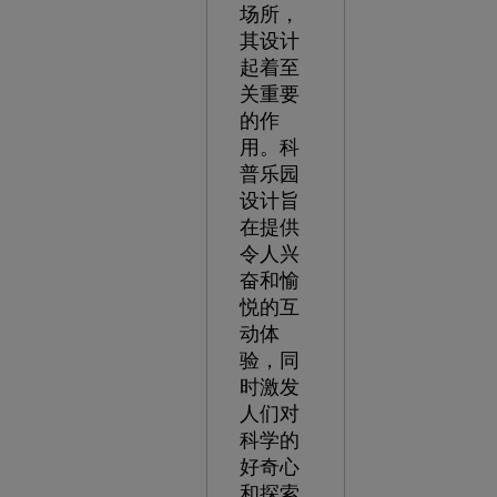
场所，
其设计
起着至
关重要
的作
用。科
普乐园
设计旨
在提供
令人兴
奋和愉
悦的互
动体
验，同
时激发
人们对
科学的
好奇心
和探索