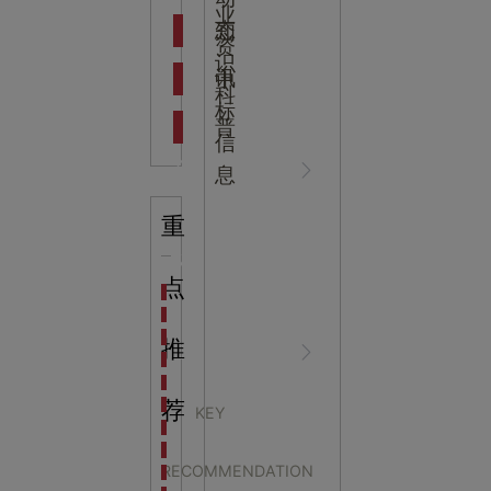
吉
业
态
知
资
识
新闻资
中
讯
中
科
标
普
信
讯
心
息
重
知识科
NEWS
点
海洋馆设计建设方案：展示内容和互动体验设计
非遗体验馆设计理念和方案：非遗体验馆如何本土化
星辰璀璨，科技启航——长安云·西安科技馆试营业，
推
普
CENTER
非遗文化展厅设计要点：展厅布局策展技巧和创新元
沉浸式体验新时代：生活体验馆设计的五大原则
航空航天科技馆设计思路：如何设计促进公众的兴趣
荐
KEY
探秘宁波中国港口博物馆：感受千年港口的辉煌与变
科普乐园设计中的互动
生命科普馆设计方案： ​生命科普馆展览内容和互动方
RECOMMENDATION
目前科技馆的展示内容主要包含哪些几个方面？