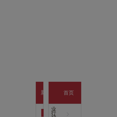
金科技
馆
开业大
首页
新
企
业
行
闻
动