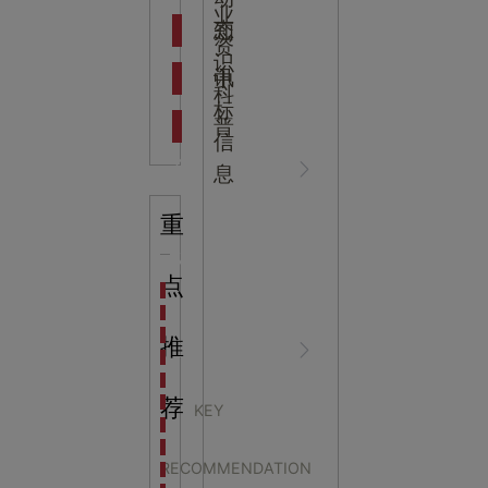
吉
业
态
知
资
识
新闻资
中
讯
中
科
标
普
信
讯
心
息
重
知识科
NEWS
点
海洋馆设计建设方案：展示内容和互动体验设计
非遗体验馆设计理念和方案：非遗体验馆如何本土化
星辰璀璨，科技启航——长安云·西安科技馆试营业，
推
普
CENTER
非遗文化展厅设计要点：展厅布局策展技巧和创新元
沉浸式体验新时代：生活体验馆设计的五大原则
航空航天科技馆设计思路：如何设计促进公众的兴趣
荐
KEY
探秘宁波中国港口博物馆：感受千年港口的辉煌与变
主题馆设计中的科技创
生命科普馆设计方案： ​生命科普馆展览内容和互动方
RECOMMENDATION
目前科技馆的展示内容主要包含哪些几个方面？