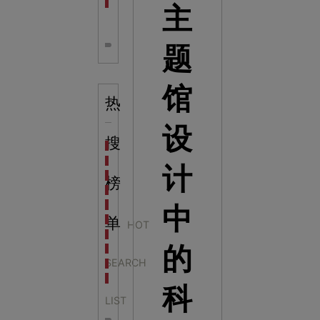
全息体验馆设计：打造身临其境的奇妙世界
主
题
馆
热
设
搜
科学梦成功中标公主岭市科技馆新馆项目
科学梦中标天门市科技馆
计
科学梦中标中国科学技术馆2022年中国流动科技馆展
榜
科学梦中标洛阳市科学技术馆展品采购项目
科学梦中标方城县科技馆展厅升级项目
中
科学梦中标濮阳县科技馆公共安全体验馆项目
单
HOT
科学梦集团中标广西大学海洋科教馆项目
的
科学梦集团中标淮师附小科技长廊展项目
SEARCH
科学梦集团中标洪泽湖治理保护展示馆项目
科学梦集团中标淮安市民防馆展区升级改造项目
科
LIST