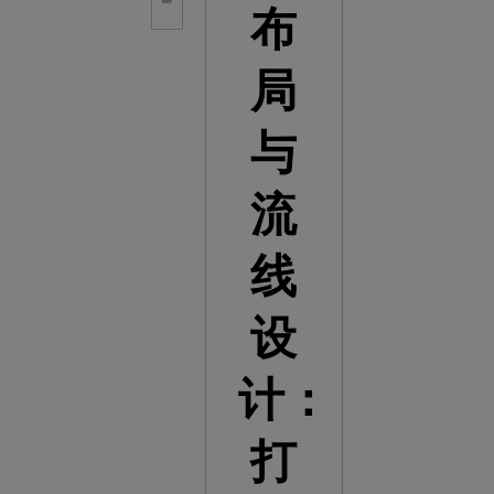
布
局
与
流
线
设
计：
打