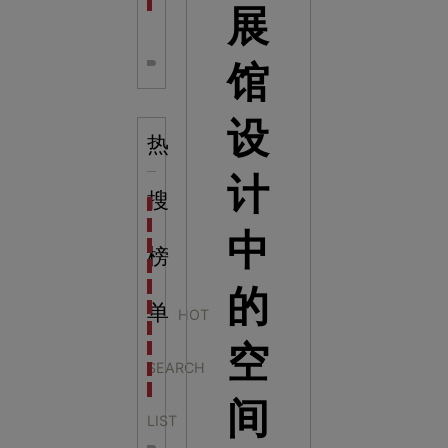
全息体验馆设计：打造身临其境的奇妙世界
展
馆
设
热
计
搜
科学梦成功中标公主岭市科技馆新馆项目
科学梦中标天门市科技馆
中
科学梦中标中国科学技术馆2022年中国流动科技馆展
榜
科学梦中标洛阳市科学技术馆展品采购项目
科学梦中标方城县科技馆展厅升级项目
的
科学梦中标濮阳县科技馆公共安全体验馆项目
单
HOT
科学梦集团中标广西大学海洋科教馆项目
空
科学梦集团中标淮师附小科技长廊展项目
SEARCH
科学梦集团中标洪泽湖治理保护展示馆项目
科学梦集团中标淮安市民防馆展区升级改造项目
间
LIST