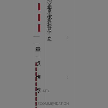
吉
业
态
知
资
识
新闻资
中
讯
中
科
标
普
信
讯
心
息
重
知识科
NEWS
点
海洋馆设计建设方案：展示内容和互动体验设计
非遗体验馆设计理念和方案：非遗体验馆如何本土化
星辰璀璨，科技启航——长安云·西安科技馆试营业，
推
普
CENTER
非遗文化展厅设计要点：展厅布局策展技巧和创新元
沉浸式体验新时代：生活体验馆设计的五大原则
航空航天科技馆设计思路：如何设计促进公众的兴趣
荐
KEY
探秘宁波中国港口博物馆：感受千年港口的辉煌与变
展馆设计中的空间布局
生命科普馆设计方案： ​生命科普馆展览内容和互动方
RECOMMENDATION
目前科技馆的展示内容主要包含哪些几个方面？