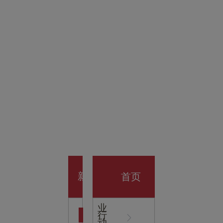
金科技
馆
开业大
首页
新
企
业
行
闻
动