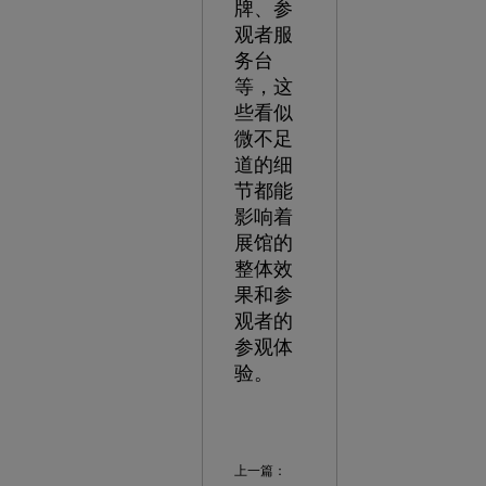
牌、参
观者服
务台
等，这
些看似
微不足
道的细
节都能
影响着
展馆的
整体效
果和参
观者的
参观体
验。
上一篇：