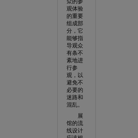
众的参
观体验
的重要
组成部
分，它
能够指
导观众
有条不
紊地进
行参
观，以
避免不
必要的
迷路和
混乱。
展
馆的流
线设计