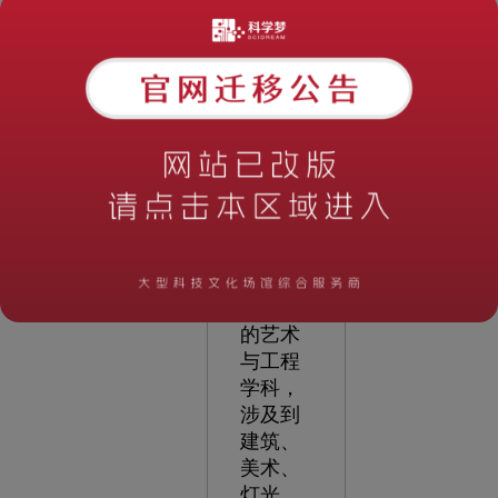
阅读次
数：
1224
时
间：
2023-
05-11
12:34:55
展
馆设计
是一门
综合性
的艺术
与工程
学科，
涉及到
建筑、
美术、
灯光、